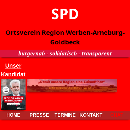
SPD
Ortsverein Region Werben-Arneburg-
Goldbeck
bürgernah - solidarisch - transparent
Unser
Kandidat
HOME
PRESSE
TERMINE
KONTAKT
CHAT